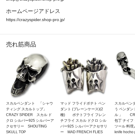
ホームページアドレス
https://crazyspider.shop-pro.jp/
売れ筋商品
スカルペンダント 「シャウ
マッド フライドポテト ペン
スカルペン
ティング スカルトップ」
ダント (プレーンケース)(2
う ペンダン
CRAZY SPIDER スカル ド
種) ポテトフライ フレン
ル 」 CRA
クロ シルバー925 シルバーア
チフライ スカル ドクロ シル
包丁 ナイフ
クセサリー SHOUTING
バー925 シルバーアクセサリ
ツール 料理人
SKULL TOP
ー MAD FRENCH FLIES
knife hocho